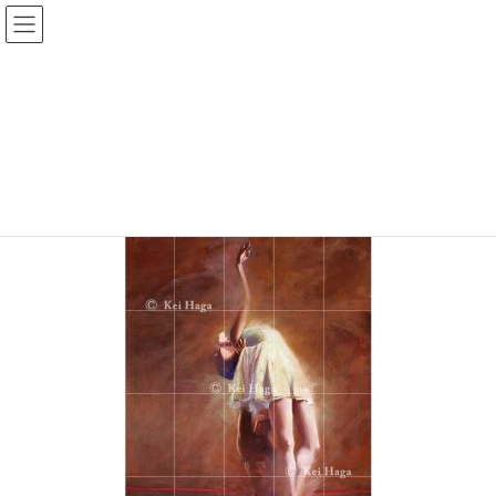
コ
ナ
ン
ビ
テ
ゲ
バレエの発表会・公演 プログラム・チラシ・チケットの印刷、製作
ン
ー
ツ
シ
img_haga_vol3_photo_l_17
へ
ョ
ス
ン
キ
に
HOME
表紙の絵画
表紙の絵画： 芳賀啓画伯
img_haga_vol3_photo_l_17
ッ
移
プ
動