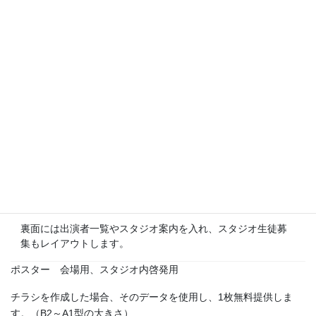
チラシA4型 片面・両面 価格の目安（税別）と参
考見本
1,000
2,000
3,000
枚
枚
枚
チラシA4型 片面 フル
45,000
50,000
60,000
カラー
円
円
円
チラシA4型 両面 フル
65,000
70,000
85,000
カラー
円
円
円
裏面には出演者一覧やスタジオ案内を入れ、スタジオ生徒募
集もレイアウトします。
ポスター 会場用、スタジオ内啓発用
チラシを作成した場合、そのデータを使用し、1枚無料提供しま
す。（B2～A1型の大きさ）