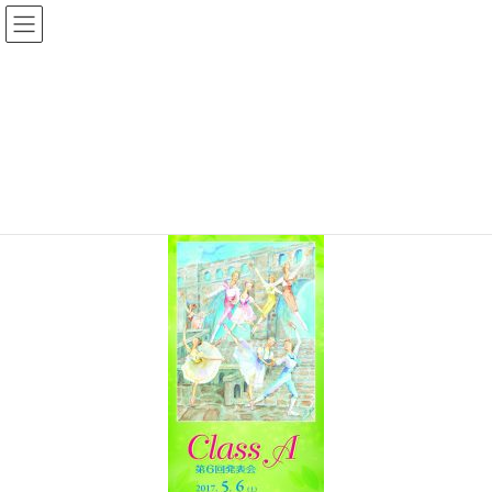
コ
ナ
ン
ビ
テ
ゲ
バレエの発表会・公演 プログラム・チラシ・チケットの印刷、製作
ン
ー
ツ
シ
三つ折りプログラム_2
へ
ョ
ス
ン
キ
に
HOME
参考価格と見本
プログラム 参考価格と見本
三つ折りプログラム_2
ッ
移
プ
動