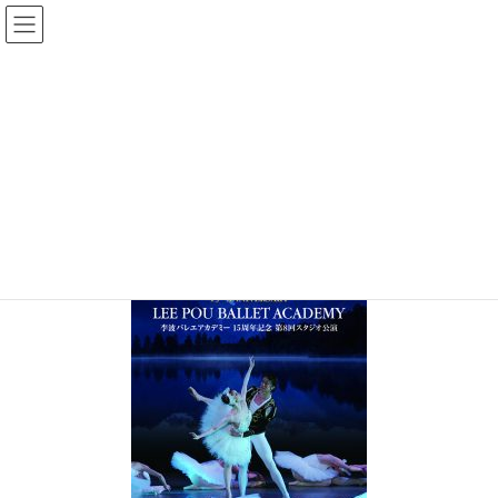
コ
ナ
ン
ビ
テ
ゲ
バレエの発表会・公演 プログラム・チラシ・チケットの印刷、製作
ン
ー
ツ
シ
写真によるプログラム_2
へ
ョ
ス
ン
キ
に
HOME
参考価格と見本
プログラム 参考価格と見本
ッ
移
写真によるプログラム_2
プ
動