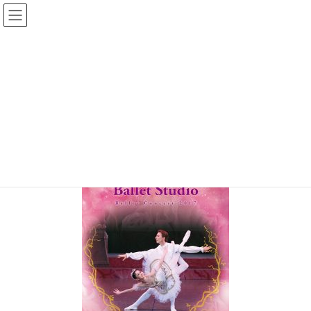
コ
ナ
ン
ビ
テ
ゲ
バレエの発表会・公演 プログラム・チラシ・チケットの印刷、製作
ン
ー
ツ
シ
写真によるプログラム_3
へ
ョ
ス
ン
キ
に
HOME
参考価格と見本
プログラム 参考価格と見本
ッ
移
写真によるプログラム_3
プ
動