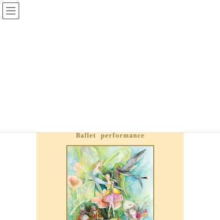
コ
ナ
ン
ビ
テ
ゲ
バレエの発表会・公演 プログラム・チラシ・チケットの印刷、製作
ン
ー
ツ
シ
絵画によるプログラム_3
へ
ョ
ス
ン
キ
に
HOME
参考価格と見本
プログラム 参考価格と見本
ッ
移
絵画によるプログラム_3
プ
動